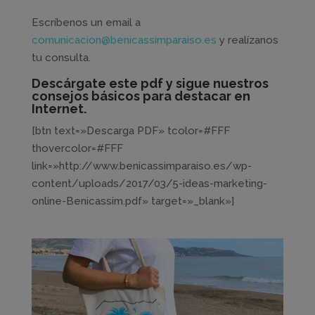
Escríbenos un email a
comunicacion@benicassimparaiso.es
y realízanos
tu consulta.
Descárgate este pdf y sigue nuestros
consejos básicos para destacar en
Internet.
[btn text=»Descarga PDF» tcolor=#FFF
thovercolor=#FFF
link=»http://www.benicassimparaiso.es/wp-
content/uploads/2017/03/5-ideas-marketing-
online-Benicassim.pdf» target=»_blank»]