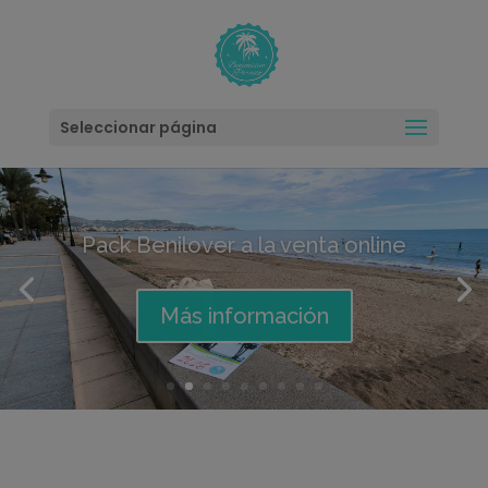
modal-check
Seleccionar página
Llévate el Calendario Benilover
2027
Más información