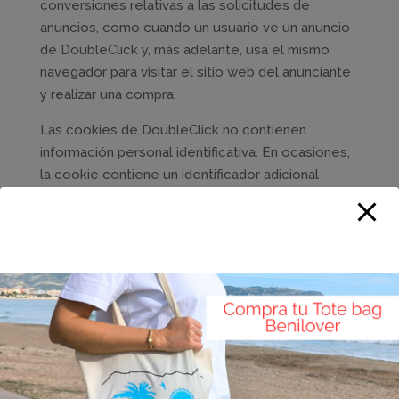
conversiones relativas a las solicitudes de
anuncios, como cuando un usuario ve un anuncio
de DoubleClick y, más adelante, usa el mismo
navegador para visitar el sitio web del anunciante
y realizar una compra.
Las cookies de DoubleClick no contienen
información personal identificativa. En ocasiones,
la cookie contiene un identificador adicional
similar en apariencia al ID de cookie. Este
identificador se usa para identificar una campaña
publicitaria a la que se previamente ya se había
expuesto un usuario; no obstante, DoubleClick no
almacena ningún otro tipo de datos en la cookie y,
además, la información no es personal
identificativa.
WordPress
: La Web es usuaria de la plataforma
de suministro y alojamiento de blogs