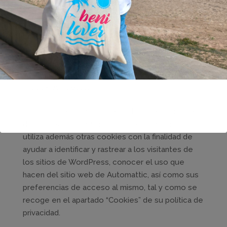
WordPress, propiedad de la empresa
norteamericana Automattic, Inc. A tales
efectos, el uso de tales cookies por los
sistemas no nunca están bajo control o gestión
de la responsable de la web, pueden cambiar
su función en cualquier momento, y entrar
cookies nuevas.
Estas cookies tampoco reportan al responsable
de este web beneficio alguno. Automattic, Inc.,
utiliza además otras cookies con la finalidad de
ayudar a identificar y rastrear a los visitantes de
los sitios de WordPress, conocer el uso que
hacen del sitio web de Automattic, así como sus
preferencias de acceso al mismo, tal y como se
recoge en el apartado “Cookies” de su política de
privacidad.