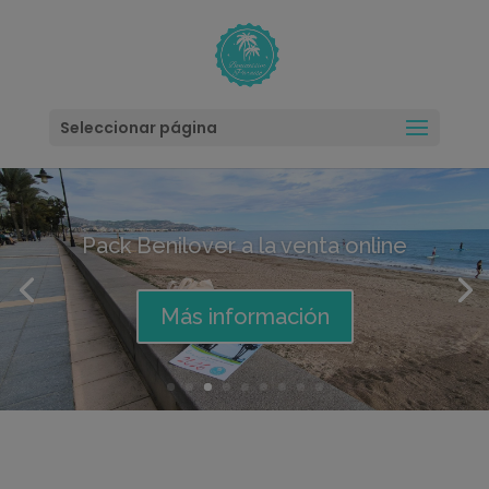
modal-check
Seleccionar página
Llévate el Calendario Benilover
2027
Más información