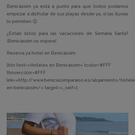
Benicàssim ya está a punto para que todos podamos
empezar a disfrutar de sus playas desde ya, si las lluvias
lo permiten 😉
¿Estáis listos para las vacaciones de Semana Santa?
¡Benicàssim os espera!
Reserva ya hotel en Benicàssim.
[btn text=»Hoteles en Benicàssim» tcolor=#FFF
thovercolor=#FFF
link=»http://www.benicassimparaiso.es/alojamiento/hotele
en-benicassim/» target=»_self»]