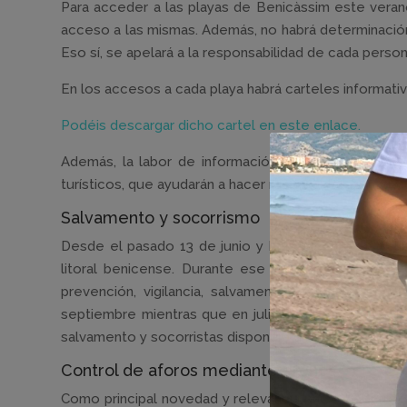
Para acceder a las playas de Benicàssim este verano 
acceso a las mismas. Además, no habrá determinació
Eso sí, se apelará a la responsabilidad de cada perso
En los accesos a cada playa habrá carteles informati
Podéis descargar dicho cartel en este enlace.
Además, la labor de información a pie de playa se 
turísticos, que ayudarán a hacer respetar la normativa 
Salvamento y socorrismo
Desde el pasado 13 de junio y hasta el 30 de septi
litoral benicense. Durante ese periodo, hasta 26 
prevención, vigilancia, salvamento y primeros auxi
septiembre mientras que en julio y agosto, el horari
salvamento y socorristas dispondrá de tres embarcac
Control de aforos mediante drones
Como principal novedad y relevancia para el control