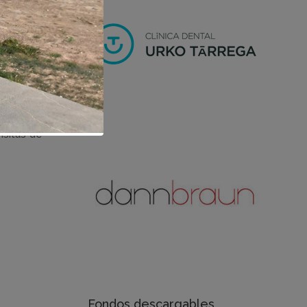
stema de
 prestará
do por la
vedad al
isitas de
Fondos descargables