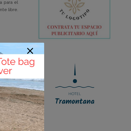
a para el
te libre.
ormadores
n todo el
 labor de
e junio y
rvicio de
enicàssim