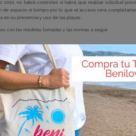
2020, no habrá controles ni habrá que realizar solicitud previ
n de espacio ni tiempo por lo que el acceso será completamen
na en su presencia y uso de las playas.
vos con las medidas tomadas y las normas a seguir.
verá reforzada a partir del mes de julio de la mano de inf
sanitaria y así garantizar un acceso seguro a las playas.
embre, el servicio de salvamento y socorrismo está activo e
efectivos en los periodos de máxima afluencia ejercerán su
lios en horario de 11.00 a 19.30 horas durante los meses d
o será de 11.00 a 20.00 horas. Además, en julio y agosto el se
iones.
 de aglomeraciones y aforos en la playa, y en la apuesta de B