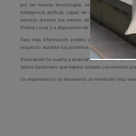
por las nuevas tecnologías, se complementará el 
inteligencia artificial, capaz de detectar el exces
servicio durante los meses de julio y agosto en la
Policía Local, y a disposición de las fuerzas de segur
Para más información podéis visitar la web munici
respecto, durante los próximos meses.
Benicàssim ha vuelto a arrancar sus servicios de host
tantos benilovers que habéis soñado con nuestro pu
Os esperamos y os deseamos un merecido feliz vera