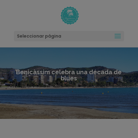
modal-check
Seleccionar página
Benicàssim celebra una década de
blues