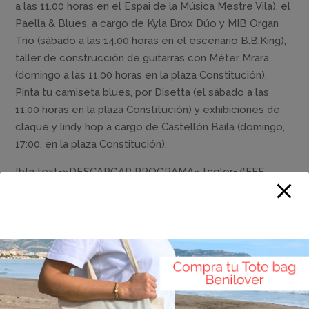
a las 11.00 horas en el Espai de la Música Mestre Vila), el
Paella & Blues, a cargo de Kyla Brox Dúo y MIB Organ
Trio (sábado a las 14.00 horas en el escenario B.B.King),
taller de construcción de guitarras con Méter Mrara
(domingo a las 11.00 horas en la plaza Constitución),
Pinta tu camiseta blues, por Disetta (el sábado a las
11.00 horas en la plaza Constitución) y exhibiciones de
claqué y lindy hop a cargo de Castellón Baila (domingo,
17:00, en la plaza Constitución).
[btn text=»DESCARGAR PROGRAMA» tcolor=#FFF
thovercolor=#FFF
link=»https://benicassimparaiso.es/wp-
content/uploads/2022/05/PROGRAMA-BLUES-
Festival-2022.pdf» target=»_self»]