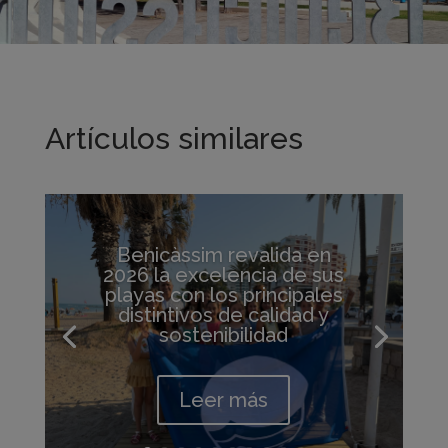
Artículos similares
Benicàssim revalida en
2026 la excelencia de sus
playas con los principales
distintivos de calidad y
sostenibilidad
Leer más