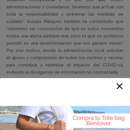
administraciones y ciudadanos, tenemos que actuar con
toda la responsabilidad y extremar las medidas de
cuidado”. Susana Marqués también ha comentado que
“debemos ser conscientes de que en estos momentos
existe una alerta sanitaria real, pero lo que no podemos
permitir es una desinformación que nos genere miedo”.
Por ese motivo, desde la administración local solicitan
el apoyo y comprensión de todos los vecinos y vecinas
para contribuir a minimizar el impacto del COVID-19,
evitando la divulgación de información no contrastada.
Para ello, se insiste en ser informados únicamente a
través de los canales oficiales de la
Conselleria de
Sanidad
, el
Ayuntamiento de Benicàssim
, el
Facebook
del consistorio
y el teléfono de información sobre el
COVID-19 (
900300555
).