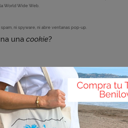
 la World Wide Web.
ni spam, ni spyware, ni abre ventanas pop-up.
ena una
cookie
?