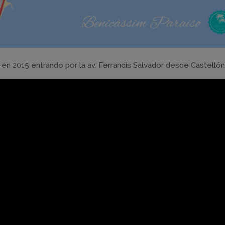
 en 2015 entrando por la av. Ferrandis Salvador desde Castellón