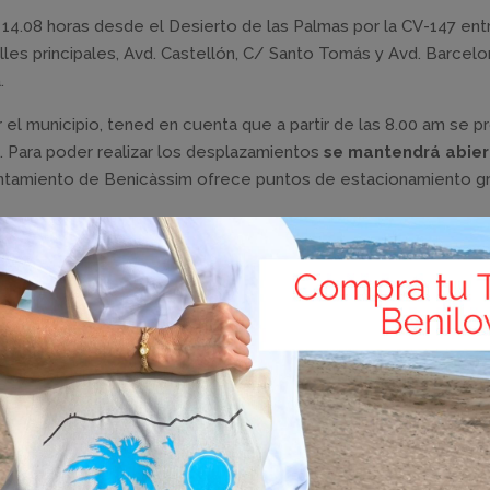
 14.08 horas desde el Desierto de las Palmas por la CV-147 ent
les principales, Avd. Castellón, C/ Santo Tomás y Avd. Barcelo
.
el municipio, tened en cuenta que a partir de las 8.00 am se 
os. Para poder realizar los desplazamientos
se mantendrá abier
ntamiento de Benicàssim ofrece puntos de estacionamiento gr
ciencia durante el día de mañana y aconsejan intentar los
itar atascos y problemas de circulación.