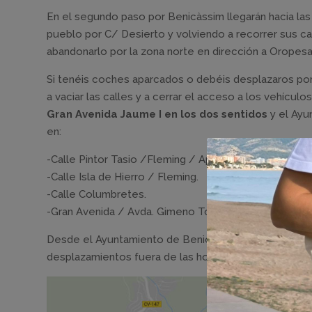
En el segundo paso por Benicàssim llegarán hacia las
pueblo por C/ Desierto y volviendo a recorrer sus cal
abandonarlo por la zona norte en dirección a Oropesa
Si tenéis coches aparcados o debéis desplazaros por 
a vaciar las calles y a cerrar el acceso a los vehícul
Gran Avenida Jaume I en los dos sentidos
y el Ayu
en:
-Calle Pintor Tasio /Fleming / Ap.Santiago.
-Calle Isla de Hierro / Fleming.
-Calle Columbretes.
-Gran Avenida / Avda. Gimeno Tomás.
Desde el Ayuntamiento de Benicàssim agradecen la pa
desplazamientos fuera de las horas indicadas, para ev