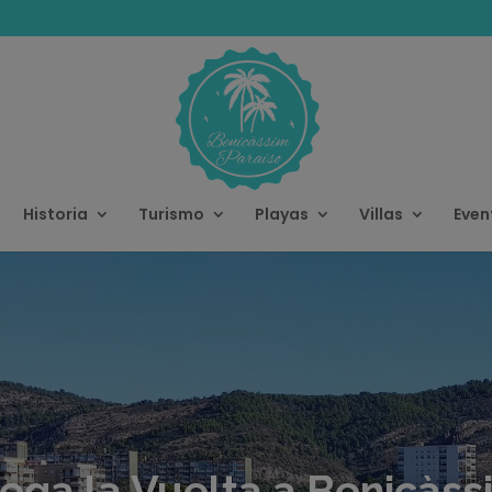
modal-check
Historia
Turismo
Playas
Villas
Even
lega la Vuelta a Benicàss