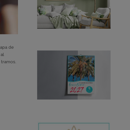
tapa de
 al
 tramos.