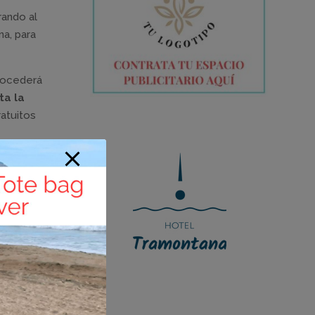
rando al
na, para
procederá
ta la
atuitos