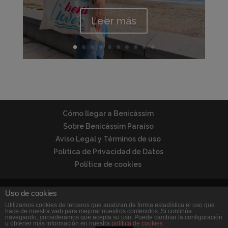
Leer más
Cómo llegar a Benicàssim
Sobre Benicàssim Paraíso
Aviso Legal y Términos de uso
Política de Privacidad de Datos
Política de cookies
Uso de cookies
Utilizamos cookies de terceros que analizan de forma estadística el uso que
© Benicàssim Paraíso | Todos los derechos
hace de nuestra web para mejorar nuestros contenidos. Si continúa
navegando, consideramos que acepta su uso. Puede cambiar la configuración
reservados | Desarrollado por
Dann Braun
u obtener más información en nuestra
política de cookies