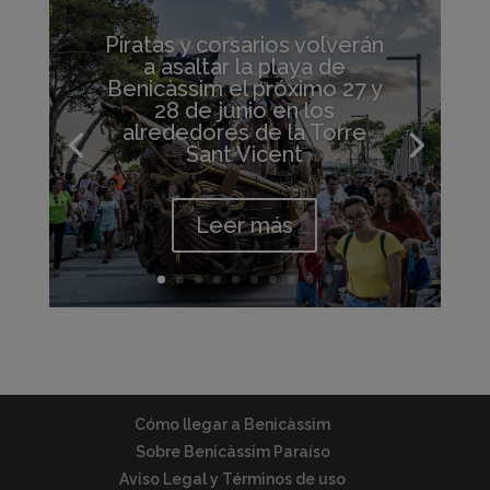
Piratas y corsarios volverán
a asaltar la playa de
Benicàssim el próximo 27 y
28 de junio en los
alrededores de la Torre
Sant Vicent
Leer más
Cómo llegar a Benicàssim
Sobre Benicàssim Paraíso
Aviso Legal y Términos de uso