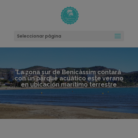
modal-check
Seleccionar página
La zona sur de Benicàssim contará
con un parque acuático este verano
en ubicación marítimo terrestre