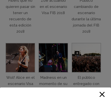
Fibers que no
Zoé actuando
Público
quieren pasar sin
en el escenario
cambiando de
tener un
Visa FIB 2018
escenario
recuerdo de
durante la última
esta edición
jornada del FIB
2018
2018
Wolf Alice en el
Madness en un
El público
escenario Visa
momento de su
entregado con
actuación en el
la actuación de
escenario Las
Madness
Palmas