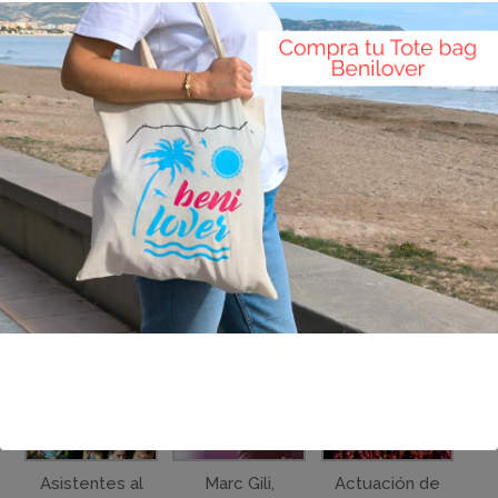
Público
Liam Gallagher
Actuación de
congregado
al inicio de su
Liam Gallagher
ante el
actuación
en el FIB 2018
escenario Las
Palmas FIB 2018
Asistentes al
Marc Gili,
Actuación de