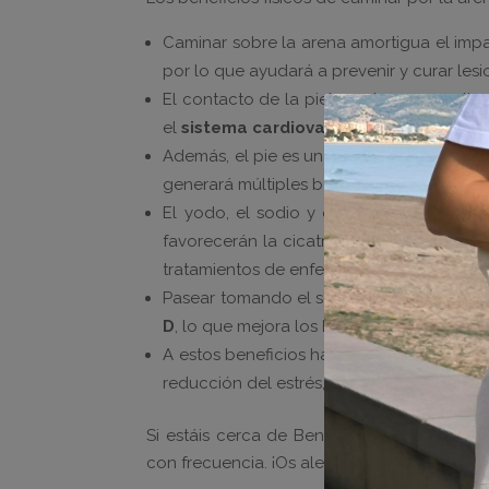
Caminar sobre la arena amortigua el impa
por lo que ayudará a prevenir y curar lesi
El contacto de la piel con la arena activa
el
sistema cardiovascular
, lo que oxig
Además, el pie es una de las zonas del c
generará múltiples beneficios y mejoras 
El yodo, el sodio y otros minerales del
favorecerán la cicatrización de heridas, l
tratamientos de enfermedades o lesiones
Pasear tomando el sol (conviene protecci
D
, lo que mejora los huesos gracias a la a
A estos beneficios hay que añadirles mu
reducción del estrés, reducción del insomn
Si estáis cerca de Benicàssim o de cualqu
con frecuencia. ¡Os alegrarán la vida!