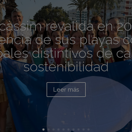
càssim revalida en 20
encia de sus playas c
pales distintivos de ca
sostenibilidad
Leer más