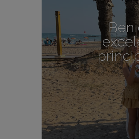
Beni
excel
princi