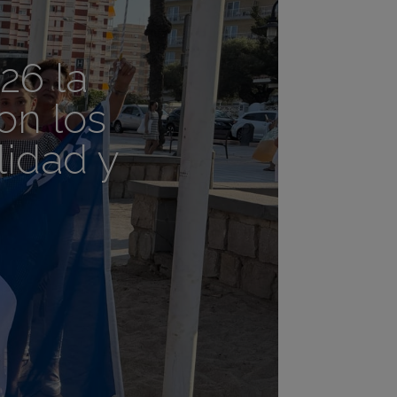
26 la
on los
lidad y