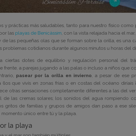
os y prácticas más saludables, tanto para nuestro físico como
por las
playas de Benicàssim
, con la vista relajada hacia el mar
y de las pequeñas olas que se forman sobre la orilla, es una 
os problemas cotidianos durante algunos minutos u horas del dí
a ciertas dotes de equilibrio y regulación personal del tráf
frente, a parejas jugando a las palas o incluso a niños que c
trario,
pasear por la orilla en invierno
, a pesar de ese pr
(los que vivís en zonas frías o en costas del océano diríais 
frece otras sensaciones completamente diferentes a las del ve
al de las cremas solares; los sonidos del agua rompiendo co
os gritos de familias y grupos de amigos dan paso a ese sile
un momento único entre tú y la playa.
or la playa
na y el mar son también múltiples.