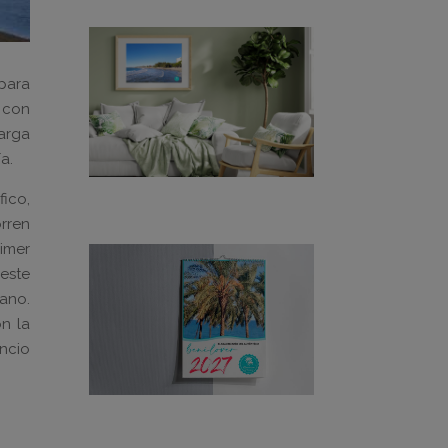
 para
, con
carga
a.
ico,
orren
imer
¡este
rano.
n la
ncio