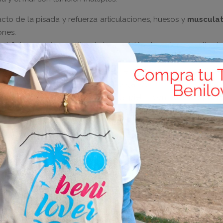
cto de la pisada y refuerza articulaciones, huesos y
musculat
ones.
 el flujo sanguíneo, evitando la aparición de varices, y estimu
ena todo nuestro cuerpo.
uerpo con mayores terminaciones nerviosas, por lo que estimul
en
dolencias
de músculos u otros órganos.
agua del mar
, en contacto con la piel y con nuestros pulm
a eliminación de toxinas y la regeneración celular. Múltiples so
 que incluyen paseos o baños en el mar.
ón solar para la piel también en invierno) también aporta
vita
bsorción de calcio y fósforo.
chos más, como bajadas de peso gracias a que se queman calor
io, y en definitiva una
gran mejora del estado de ánimo
.
ier zona de costa, os recomendamos realizar paseos por la p