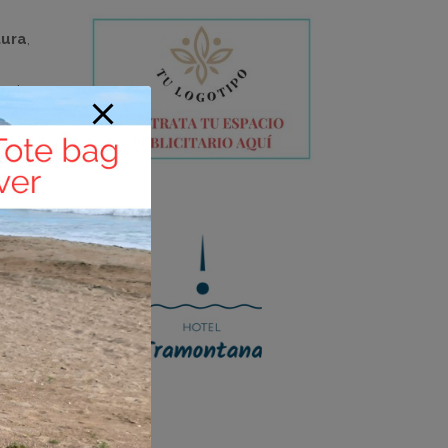
ura
,
lando
arlas
ones
n los
mina
ías,
laya